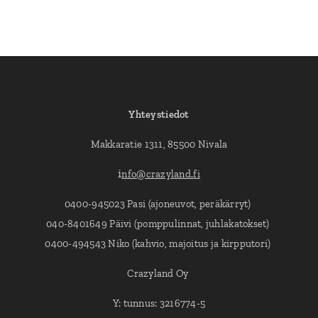
Yhteystiedot
Makkaratie 1311, 85500 Nivala
i
nfo@crazyland.fi
0400-945023 Pasi (ajoneuvot, peräkärryt)
040-8401649 Päivi (pomppulinnat, juhlakatokset)
0400-494543 Niko (kahvio, majoitus ja kirpputori)
Crazyland Oy
Y: tunnus: 3216774-5