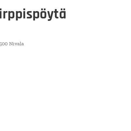
irppispöytä
500 Nivala