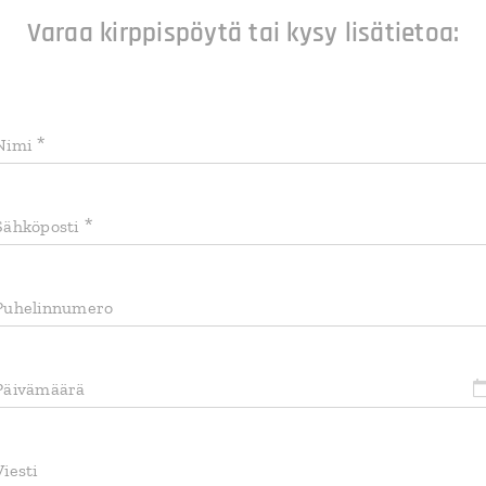
Varaa kirppispöytä tai kysy lisätietoa:
Nimi
Sähköposti
Puhelinnumero
Päivämäärä
Viesti