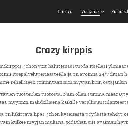
Etusivu
Vuokraus
Pomppul
Crazy kirppis
kirppis, johon voit halutessasi tuoda itsellesi ylimäär
imii itsepalveluperiaatteella ja on avoinna 24/7 ilman 
me rehelliseen toimintaan niin myyjän kuin ostajankin 
ävien tuotteiden tuotosta. Näin ollen summa määräyt
ä myynnin mahdollisena kaikille varallisuustilanteest
ä on lukittava lipas, johon kyseisestä pöydästä tehdyt 
vain kulkee myyjän mukana, pidäthän siis avaimen hyvin