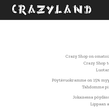
Crazy Shop on omatoimi
Crazy Shop to
Luotam
Pöytävuokramme on 15% myyt
Tahdomme pitä
Jokaisessa pöydäss
Lippaan a