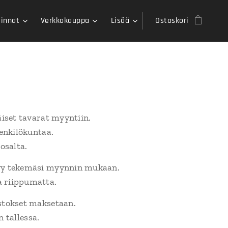
innat
Verkkokauppa
Lisää
Ostoskori
äiset tavarat myyntiin.
henkilökuntaa.
osalta.
yy tekemäsi myynnin mukaan.
a riippumatta.
ostokset maksetaan.
 tallessa.