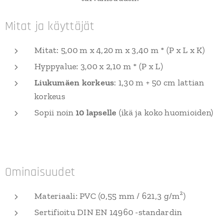
Mitat ja käyttäjät
Mitat: 5,00 m x 4,20 m x 3,40 m * (P x L x K)
Hyppyalue: 3,00 x 2,10 m * (P x L)
Liukumäen korkeus
: 1,30 m + 50 cm lattian
korkeus
Sopii noin
10 lapselle
(ikä ja koko huomioiden)
Ominaisuudet
Materiaali: PVC (0,55 mm / 621,3 g/m²)
Sertifioitu DIN EN 14960 -standardin