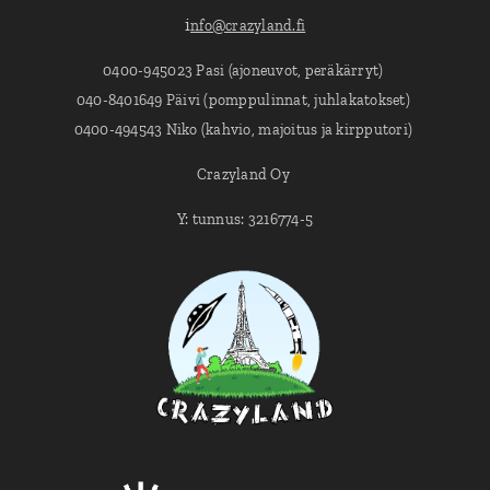
i
nfo@crazyland.fi
0400-945023 Pasi (ajoneuvot, peräkärryt)
040-8401649 Päivi (pomppulinnat, juhlakatokset)
0400-494543 Niko (kahvio, majoitus ja kirpputori)
Crazyland Oy
Y: tunnus: 3216774-5