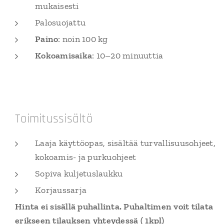
mukaisesti
Palosuojattu
Paino
: noin 100 kg
Kokoamisaika
: 10–20 minuuttia
Toimitussisältö
Laaja käyttöopas, sisältää turvallisuusohjeet,
kokoamis- ja purkuohjeet
Sopiva kuljetuslaukku
Korjaussarja
Hinta ei sisällä puhallinta. Puhaltimen voit tilata
erikseen tilauksen yhteydessä ( 1kpl)