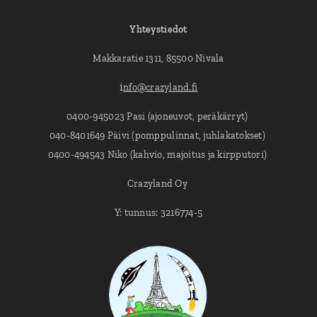
Yhteystiedot
Makkaratie 1311, 85500 Nivala
i
nfo@crazyland.fi
0400-945023 Pasi (ajoneuvot, peräkärryt)
040-8401649 Päivi (pomppulinnat, juhlakatokset)
0400-494543 Niko (kahvio, majoitus ja kirpputori)
Crazyland Oy
Y: tunnus: 3216774-5