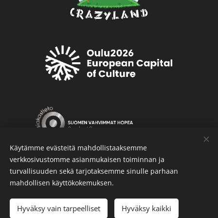
Käytämme evästeitä mahdollistaaksemme
verkkosivustomme asianmukaisen toiminnan ja
turvallisuuden sekä tarjotaksemme sinulle parhaan
© 2026 Crazyland -
Tietosuojaseloste
Evästeet
mahdollisen käyttökokemuksen.
Lisää ostoskoriin
Hyväksy vain tarpeelliset
Hyväksy kaikki