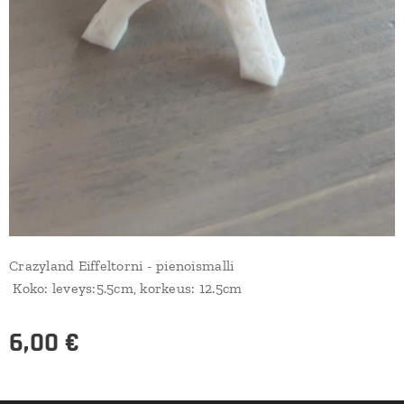
Crazyland Eiffeltorni - pienoismalli
Koko: leveys:5.5cm, korkeus: 12.5cm
6,00
€