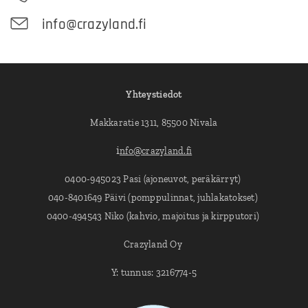
info@crazyland.fi
Yhteystiedot
Makkaratie 1311, 85500 Nivala
i
nfo@crazyland.fi
0400-945023 Pasi (ajoneuvot, peräkärryt)
040-8401649 Päivi (pomppulinnat, juhlakatokset)
0400-494543 Niko (kahvio, majoitus ja kirpputori)
Crazyland Oy
Y: tunnus: 3216774-5