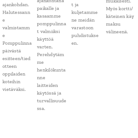
ajankohtana
mukaisesti.
ajankohdan.
t ja
paikalle ja
Myös kortti/
Halutessann
kuljetamme
kasaamme
käteinen käy
e
ne meidän
pomppulinna
maksu
valmistamm
varastoon
t valmiiksi
välineenä.
e
puhdistukse
käyttöä
Pomppulinna
en.
varten.
päivästä
Perehdytäm
esitteen/tied
me
otteen
henkilökunta
oppilaiden
nne
koteihin
laitteiden
vietäväksi.
käytössä ja
turvallisuude
ssa.