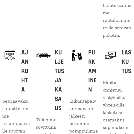
halutessanne
me
räätälöimme
teille sopivan
paketin.
AJ
KU
PU
LAS
AN
LJE
RK
KU
KO
TUS
AM
TUS
HT
JA
INE
Meiltä
A
KA
N
onnistuu
yrityksille/
SA
Seuraavaksi
Liikuntapäiv
yhteisöille
US
suunittelem
än/ päivien
laskutus/
me
jälkeen
Tulemme
osamaksu
liikuntapäivä
puramme
sovittuna
sopimuksen
lle sopivan
pomppulinna