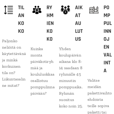
TIL
RY
AIK
PO
AN
HM
AT
MP
KO
IEN
AU
PUL
KO
KO
LUT
INN
KO
US
OJ
Paljonko
EN
neliöitä on
Kuinka
Yhden
käytettävänä
VAL
monta
koulupäivän
ja minkä
päiväkotiryh
aikana klo 8-
INT
korkuinen
mää ja
14 saadaan 8
A
tila on?
koululuokkaa
ryhmälle 45
Liikuntasalin
Valitse
osallistuu
minuutin
ne mitat?
meidän
pomppulinna
pomppuaika.
pakettivaihto
päivään?
Ryhmän
ehdoista
suositus
teille sopiva
koko noin 25.
paketti tai