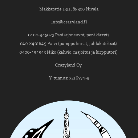
Makkaratie 1311, 85500 Nivala
i
nfo@crazyland.fi
0400-945023 Pasi (ajoneuvot, peräkärryt)
040-8401649 Päivi (pomppulinnat, juhlakatokset)
0400-494543 Niko (kahvio, majoitus ja kirpputori)
Crazyland Oy
Y: tunnus: 3216774-5