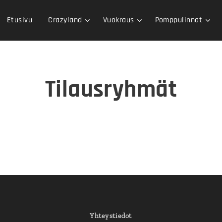
Etusivu
Crazyland
Vuokraus
Pomppulinnat
Tilausryhmät
Yhteystiedot